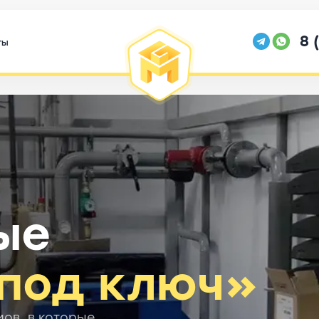
8 
ты
е
ые
под ключ»
ов, в которые